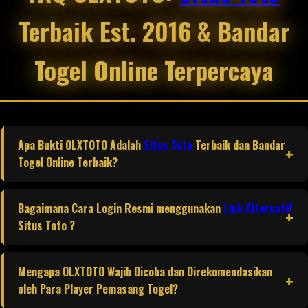
Terbaik Est. 2016 &
Bandar
Togel
Online Terpercaya
Apa Bukti
OLXTOTO
Adalah
Situs Toto
Terbaik dan
Bandar
Togel
Online Terbaik?
OLXTOTO
telah membuktikan diri sebagai
situs toto
terbaik est
Bagaimana Cara Login Resmi menggunakan
Link Alternatif
2016 dan diakui sebagai
bandar togel
online terbaik tahun ini.
Situs Toto
?
Kami sangat dipercayai karena menjamin
situs toto
pasti bayar
untuk setiap kemenangan. Tidak ada situs yang lebih baik selain
Untuk memastikan akses yang mudah dan tanpa hambatan, kami
Mengapa OLXTOTO Wajib Dicoba dan Direkomendasikan
situs toto
OLXTOTO
yang fokus pada keamanan transaksi dan
menyediakan
OLXTOTO
link alternatif
login resmi
situs toto
. Link
oleh Para Player Pemasang Togel?
kenyamanan pemain. Reputasi ini membuat kami sangat di
ini menjamin Anda selalu dapat masuk ke platform
situs toto