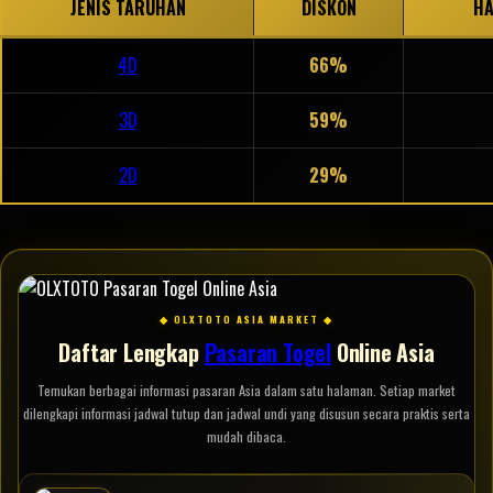
JENIS TARUHAN
DISKON
HA
4D
66%
3D
59%
2D
29%
◆ OLXTOTO ASIA MARKET ◆
Daftar Lengkap
Pasaran Togel
Online Asia
Temukan berbagai informasi pasaran Asia dalam satu halaman. Setiap market
dilengkapi informasi jadwal tutup dan jadwal undi yang disusun secara praktis serta
mudah dibaca.