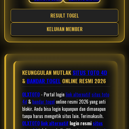
RESULT TOGEL
KELUHAN MEMBER
KEUNGGULAN MUTLAK
SITUS TOTO 4D
&
BANDAR TOGEL
ONLINE RESMI 2026
OLXTOTO
- Portal login
link alternatif
situs toto
4d
&
bandar togel
online resmi 2026 yang anti
blokir. Anda bisa login kapanpun dan dimanapun
tanpa harus mengetik situs lain. Terimakasih.
OLXTOTO
link alternatif
login resmi
situs