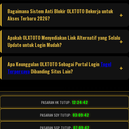
rekomendasi kan untuk teman-teman togel yang mencari
versi tahun baru ini dengan aman. Kami sudah dikenal dengan
Kami adalah
situs toto
pasti bayar yang wajib mencoba dan telah
Bagaimana Sistem Anti Blokir OLXTOTO Bekerja untuk
platform tepercaya.
baik oleh para player pemasang togel sebagai solusi link yang
di rekomendasi kan untuk teman-teman togel. Kepercayaan ini
Akses Terbaru 2026?
paling stabil. Ayo gabung bersama kami
OLXTOTO
sekarang juga
dibangun karena
OLXTOTO
link alternatif
login resmi
situs toto
dan rasakan kemudahan login yang tidak tertandingi.
selalu menyediakan lingkungan bermain yang adil dan transparan.
OLXTOTO menggunakan teknologi portal login link alternatif situs
Apakah OLXTOTO Menyediakan Link Alternatif yang Selalu
Situs toto
versi tahun baru ini sudah menjadi pilihan utama
togel anti blokir terbaru tahun 2026 yang canggih. Sistem kami
Update untuk Login Mudah?
karena tidak ada situs yg lebih baik selain
situs toto
OLXTOTO
secara otomatis mendeteksi pemblokiran dan menyediakan akses
yang sudah berpengalaman sebagai
bandar togel
online terbaik
alternatif secara real-time. Anda bisa login kapanpun dan
Ya, sebagai situs toto terbaik est 2016, OLXTOTO selalu
Apa Keunggulan
OLXTOTO
Sebagai Portal Login
Togel
tahun ini sejak est 2016.
dimanapun tanpa harus mengetik situs lain karena kami memiliki
memperbarui link alternatif login resmi situs toto secara
Terpercaya
Dibanding Situs Lain?
multiple backup server yang selalu aktif. Ini memastikan akses
berkala. Portal login kami dirancang khusus untuk memberikan
tidak terputus ke platform bandar togel online terbaik.
akses anti blokir yang stabil. Anda tidak perlu mencari-cari link
OLXTOTO unggul sebagai portal login link alternatif situs togel
lain karena kami menyediakan akses langsung yang bisa
anti blokir terbaru dengan jaminan akses 24/7. Tidak seperti
digunakan kapan saja dan di mana saja. Sistem ini menjadikan
12:24:40
PASARAN HK TUTUP:
situs lain, Anda bisa login kapanpun dan dimanapun tanpa harus
OLXTOTO sebagai bandar togel online terbaik tahun ini yang
mengetik situs lain karena sistem otomatis kami. Kombinasi
03:09:40
PASARAN SDY TUTUP:
paling mudah diakses.
teknologi anti blokir tahun 2026 dengan reputasi situs toto pasti
07:09:40
bayar sejak 2016 membuat OLXTOTO menjadi pilihan utama para
PASARAN SGP TUTUP: