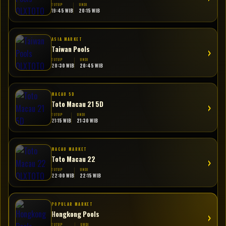
TUTUP
UNDI
19:45 WIB
20:15 WIB
ASIA MARKET
›
Taiwan Pools
TUTUP
UNDI
20:30 WIB
20:45 WIB
MACAU 5D
›
Toto Macau 21 5D
TUTUP
UNDI
21:15 WIB
21:30 WIB
MACAU MARKET
›
Toto Macau 22
TUTUP
UNDI
22:00 WIB
22:15 WIB
POPULAR MARKET
›
Hongkong Pools
TUTUP
UNDI