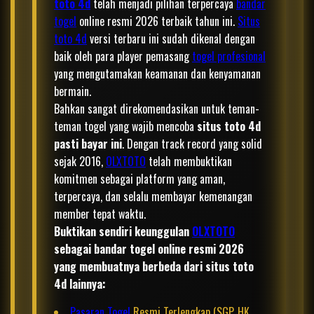
toto 4d
telah menjadi pilihan terpercaya
bandar
togel
online resmi 2026 terbaik tahun ini.
Situs
toto 4d
versi terbaru ini sudah dikenal dengan
baik oleh para player pemasang
togel profesional
yang mengutamakan keamanan dan kenyamanan
bermain.
Bahkan sangat direkomendasikan untuk teman-
teman togel yang wajib mencoba
situs toto 4d
pasti bayar ini
. Dengan track record yang solid
sejak 2016,
OLXTOTO
telah membuktikan
komitmen sebagai platform yang aman,
terpercaya, dan selalu membayar kemenangan
member tepat waktu.
Buktikan sendiri keunggulan
OLXTOTO
sebagai
bandar togel
online resmi 2026
yang membuatnya berbeda dari
situs toto
4d
lainnya:
Pasaran Togel
Resmi Terlengkap (SGP, HK,