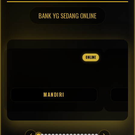
BANK YG SEDANG ONLINE
ONLINE
MANDIRI