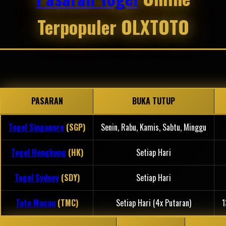
Terpopuler
OLXTOTO
PASARAN
BUKA TUTUP
Togel Singapore
(SGP)
Senin, Rabu, Kamis, Sabtu, Minggu
Togel Hongkong
(HK)
Setiap Hari
Togel Sydney
(SDY)
Setiap Hari
Toto Macau
(TMC)
Setiap Hari (4x Putaran)
1